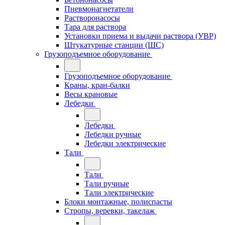
Пневмонагнетатели
Растворонасосы
Тара для раствора
Установки приема и выдачи раствора (УВР)
Штукатурные станции (ШС)
Грузоподъемное оборудование
Грузоподъемное оборудование
Краны, кран-балки
Весы крановые
Лебедки
Лебедки
Лебедки ручные
Лебедки электрические
Тали
Тали
Тали ручные
Тали электрические
Блоки монтажные, полиспасты
Стропы, веревки, такелаж